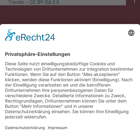
Tremlin –
CC BY-SA 3.0
Rechtsgebiete
Baurecht, Arbeitsrecht, Verkehrsrecht, Erbrecht,
Steuerrecht, Gesellschaftsrecht
Rechtliches
Impressum
Datenschutz
Kontakt
0381 - 444 36 60
kanzlei@arndt-urban.de
Strandstraße 91, 18055 Rostock